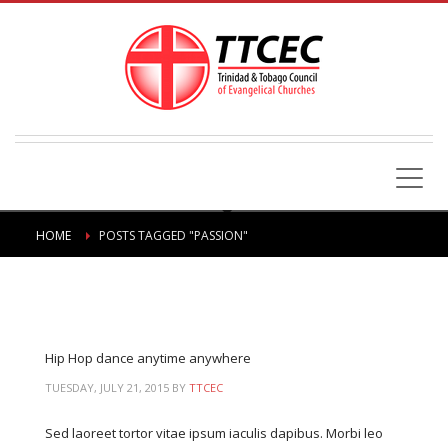
HOME
POSTS TAGGED "PASSION"
Hip Hop dance anytime anywhere
TUESDAY, JULY 21, 2015
BY
TTCEC
Sed laoreet tortor vitae ipsum iaculis dapibus. Morbi leo