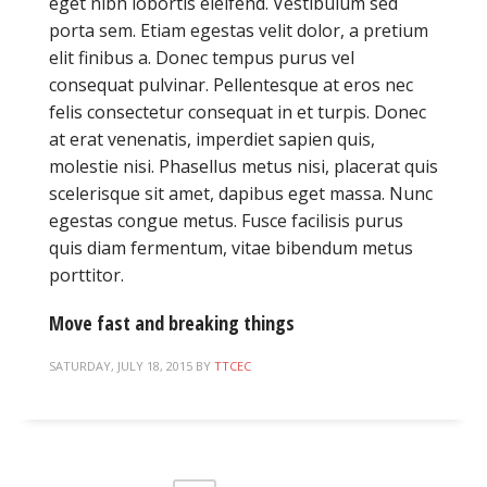
eget nibh lobortis eleifend. Vestibulum sed
porta sem. Etiam egestas velit dolor, a pretium
elit finibus a. Donec tempus purus vel
consequat pulvinar. Pellentesque at eros nec
felis consectetur consequat in et turpis. Donec
at erat venenatis, imperdiet sapien quis,
molestie nisi. Phasellus metus nisi, placerat quis
scelerisque sit amet, dapibus eget massa. Nunc
egestas congue metus. Fusce facilisis purus
quis diam fermentum, vitae bibendum metus
porttitor.
Move fast and breaking things
SATURDAY, JULY 18, 2015
BY
TTCEC