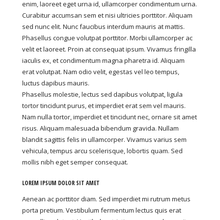
enim, laoreet eget urna id, ullamcorper condimentum urna.
Curabitur accumsan sem et nisi ultricies porttitor. Aliquam
sed nunc elit. Nunc faucibus interdum mauris at mattis.
Phasellus congue volutpat porttitor. Morbi ullamcorper ac
velit et laoreet. Proin at consequat ipsum. Vivamus fringilla
iaculis ex, et condimentum magna pharetra id. Aliquam
erat volutpat. Nam odio velit, egestas vel leo tempus,
luctus dapibus mauris.
Phasellus molestie, lectus sed dapibus volutpat, ligula
tortor tincidunt purus, et imperdiet erat sem vel mauris.
Nam nulla tortor, imperdiet et tincidunt nec, ornare sit amet
risus. Aliquam malesuada bibendum gravida. Nullam
blandit sagittis felis in ullamcorper. Vivamus varius sem
vehicula, tempus arcu scelerisque, lobortis quam. Sed
mollis nibh eget semper consequat.
LOREM IPSUM DOLOR SIT AMET
Aenean ac porttitor diam. Sed imperdiet mi rutrum metus
porta pretium. Vestibulum fermentum lectus quis erat