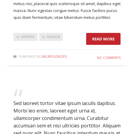
metus nisi, placerat quis scelerisque sit amet, dapibus eget
massa. Nunc egestas congue metus. Fusce facilisis purus
quis diam fermentum, vitae bibendum metus porttitor.
LIFESTYLE
PASSION
READ MORE
PUBLISHED IN
UNCATEGORIZED
NO COMMENTS
Sed laoreet tortor vitae ipsum iaculis dapibus.
Morbi leo enim, laoreet eget urna id,
ullamcorper condimentum urna. Curabitur
accumsan sem et nisi ultricies porttitor. Aliquam
sed nunc elit. Nunc faucibus interdum mauris at