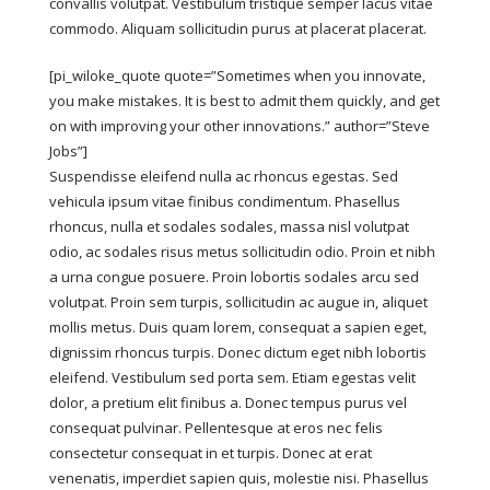
convallis volutpat. Vestibulum tristique semper lacus vitae
commodo. Aliquam sollicitudin purus at placerat placerat.
[pi_wiloke_quote quote=”Sometimes when you innovate,
you make mistakes. It is best to admit them quickly, and get
on with improving your other innovations.” author=”Steve
Jobs”]
Suspendisse eleifend nulla ac rhoncus egestas. Sed
vehicula ipsum vitae finibus condimentum. Phasellus
rhoncus, nulla et sodales sodales, massa nisl volutpat
odio, ac sodales risus metus sollicitudin odio. Proin et nibh
a urna congue posuere. Proin lobortis sodales arcu sed
volutpat. Proin sem turpis, sollicitudin ac augue in, aliquet
mollis metus. Duis quam lorem, consequat a sapien eget,
dignissim rhoncus turpis. Donec dictum eget nibh lobortis
eleifend. Vestibulum sed porta sem. Etiam egestas velit
dolor, a pretium elit finibus a. Donec tempus purus vel
consequat pulvinar. Pellentesque at eros nec felis
consectetur consequat in et turpis. Donec at erat
venenatis, imperdiet sapien quis, molestie nisi. Phasellus