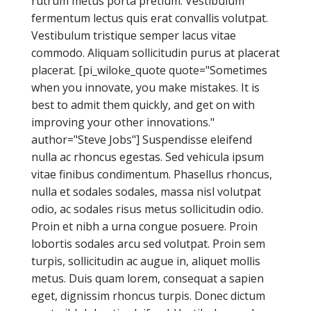
rutrum metus porta pretium. Vestibulum
fermentum lectus quis erat convallis volutpat.
Vestibulum tristique semper lacus vitae
commodo. Aliquam sollicitudin purus at placerat
placerat. [pi_wiloke_quote quote="Sometimes
when you innovate, you make mistakes. It is
best to admit them quickly, and get on with
improving your other innovations."
author="Steve Jobs"] Suspendisse eleifend
nulla ac rhoncus egestas. Sed vehicula ipsum
vitae finibus condimentum. Phasellus rhoncus,
nulla et sodales sodales, massa nisl volutpat
odio, ac sodales risus metus sollicitudin odio.
Proin et nibh a urna congue posuere. Proin
lobortis sodales arcu sed volutpat. Proin sem
turpis, sollicitudin ac augue in, aliquet mollis
metus. Duis quam lorem, consequat a sapien
eget, dignissim rhoncus turpis. Donec dictum